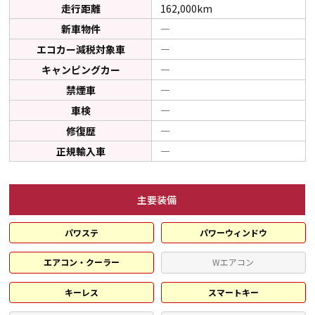
走行距離
162,000km
新車物件
―
エコカー減税対象車
―
キャンピングカー
―
禁煙車
―
車検
―
修復歴
―
正規輸入車
―
主要装備
パワステ
パワーウィンドウ
エアコン・クーラー
Wエアコン
キーレス
スマートキー