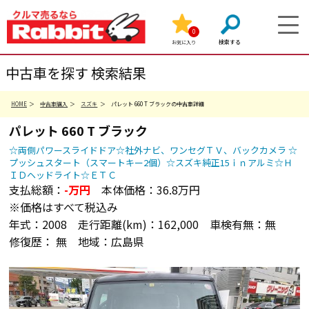
0
お気に入り
中古車を探す 検索結果
HOME
中古車購入
スズキ
パレット 660 T ブラックの中古車詳細
パレット
660 T
ブラック
☆両側パワースライドドア☆社外ナビ、ワンセグＴＶ、バックカメラ ☆
プッシュスタート（スマートキー2個）☆スズキ純正15ｉｎアルミ☆Ｈ
ＩＤヘッドライト☆ＥＴＣ
支払総額：
-
万円
本体価格：
36.8万円
※価格はすべて税込み
年式：
2008
走行距離(km)：
162,000
車検有無：
無
修復歴：
無
地域：
広島県