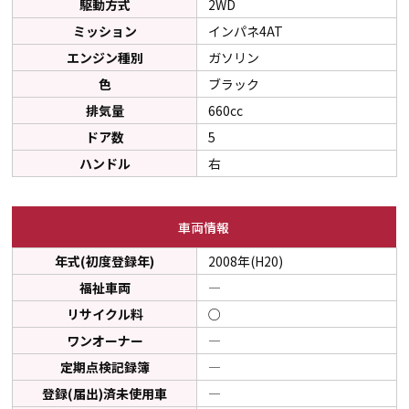
駆動方式
2WD
ミッション
インパネ4AT
エンジン種別
ガソリン
色
ブラック
排気量
660cc
ドア数
5
ハンドル
右
車両情報
年式(初度登録年)
2008年(H20)
福祉車両
―
リサイクル料
○
ワンオーナー
―
定期点検記録簿
―
登録(届出)済未使用車
―