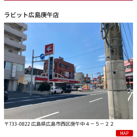
ラビット広島庚午店
〒733-0822 広島県広島市西区庚午中４－５－２２
MAP