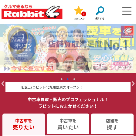
0
お気に入り
8/1(土) ラビット北九州空港店 オープン！
ラ
中古車買取・販売のプロフェッショナル！
ラビットにおまかせください！
中古車を
中古車を
店舗を
売りたい
買いたい
探す