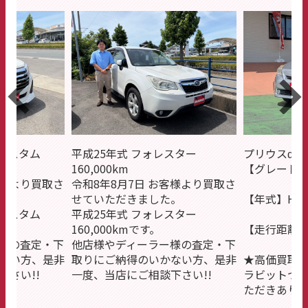
ーカスタム
平成25年式 フォレスター
プリウスα
160,000km
【グレード】
客様より買取さ
令和8年8月7日 お客様より買取さ
。
せていただきました。
【年式】H25
ーカスタム
平成25年式 フォレスター
160,000kmです。
【走行距離】1
様の査定・下
他店様やディーラー様の査定・下
ない方、是非
取りにご納得のいかない方、是非
★高価買取
さい!!
一度、当店にご相談下さい!!
ラビットつ
ただきあり