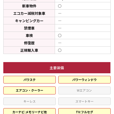
新車物件
○
エコカー減税対象車
―
キャンピングカー
―
禁煙車
―
車検
○
修復歴
―
正規輸入車
○
主要装備
パワステ
パワーウィンドウ
エアコン・クーラー
Wエアコン
キーレス
スマートキー
カーナビ:メモリーナビ他
TV:フルセグ