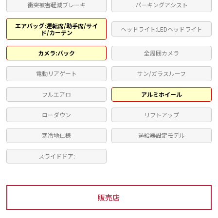
衝突被害軽減ブレーキ
パーキングアシスト
エアバッグ:運転席/助手席/サイ
ヘッドライト:LEDヘッドライト
ド/カーテン
カメラ:バック
全周囲カメラ
電動リアゲート
サン/ガラスルーフ
フルエアロ
アルミホイール
ローダウン
リフトアップ
寒冷地仕様
過給器設定モデル
スライドドア:
販売店