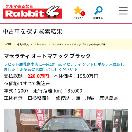
0
お気に入り
中古車を探す 検索結果
HOME
中古車購入
マセラティ
マセラティ オートマチック ブラックの中古車詳細
マセラティ
オートマチック
ブラック
ラビット鹿児島南店に平成19年式 マセラティ クアトロポルテ入庫致し
ました！ お気軽にお問い合わせください♪
支払総額：
220.0
万円
本体価格：
195.0万円
※価格はすべて税込み
年式：
2007
走行距離(km)：
85,000
車検有無：
車検整備付
修復歴：
無
地域：
鹿児島県