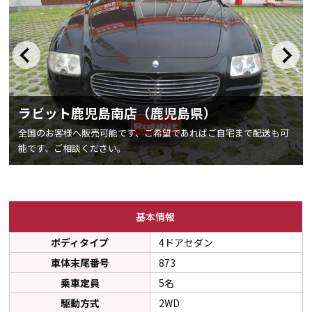
ラビット鹿児島南店（鹿児島県）
致
全国のお客様へ販売可能です、ご希望であればご自宅まで配送も可
能です、ご相談ください。
基本情報
ボディタイプ
4ドアセダン
車体末尾番号
873
乗車定員
5名
駆動方式
2WD