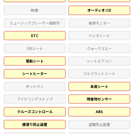
映像:
オーディオ:CD
ミュージックプレーヤー接続可
後席モニター
ETC
ベンチシート
3列シート
ウォークスルー
電動シート
シートエアコン
シートヒーター
フルフラットシート
オットマン
本皮シート
アイドリングストップ
障害物センサー
クルーズコントロール
ABS
横滑り防止装置
盗難防止装置