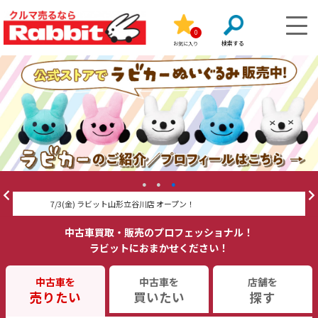
0
お気に入り
7/3(金) ラビット山形立谷川店 オープン！
『
中古車買取・販売のプロフェッショナル！
ラビットにおまかせください！
中古車を
中古車を
店舗を
売りたい
買いたい
探す