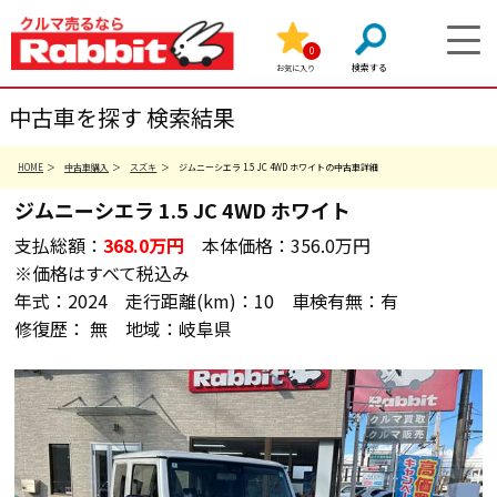
0
お気に入り
中古車を探す 検索結果
HOME
中古車購入
スズキ
ジムニーシエラ 1.5 JC 4WD ホワイトの中古車詳細
ジムニーシエラ
1.5 JC 4WD
ホワイト
支払総額：
368.0
万円
本体価格：
356.0万円
※価格はすべて税込み
年式：
2024
走行距離(km)：
10
車検有無：
有
修復歴：
無
地域：
岐阜県