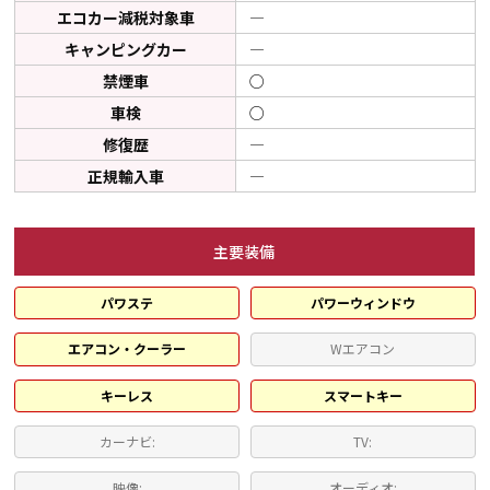
エコカー減税対象車
―
キャンピングカー
―
禁煙車
○
車検
○
修復歴
―
正規輸入車
―
主要装備
パワステ
パワーウィンドウ
エアコン・クーラー
Wエアコン
キーレス
スマートキー
カーナビ:
TV:
映像:
オーディオ: