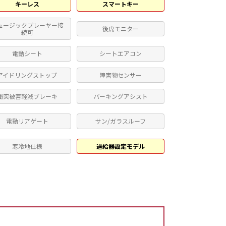
キーレス
スマートキー
ュージックプレーヤー接
後席モニター
続可
電動シート
シートエアコン
アイドリングストップ
障害物センサー
衝突被害軽減ブレーキ
パーキングアシスト
電動リアゲート
サン/ガラスルーフ
寒冷地仕様
過給器設定モデル