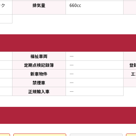
ック
排気量
660cc
福祉車両
―
定期点検記録簿
―
登
新車物件
―
エ
禁煙車
―
正規輸入車
―