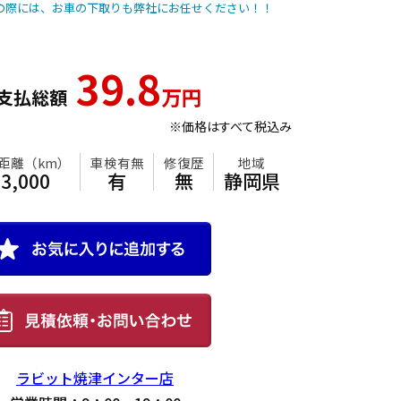
入の際には、お車の下取りも弊社にお任せください！！
39.8
万円
支払総額
※価格はすべて税込み
年式
走行距離（km）
車検有無
修復歴
地
2012
83,000
有
無
静
ラビット焼津インター店