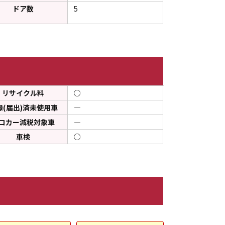
ドア数
5
リサイクル料
○
録(届出)済未使用車
―
コカー減税対象車
―
車検
○