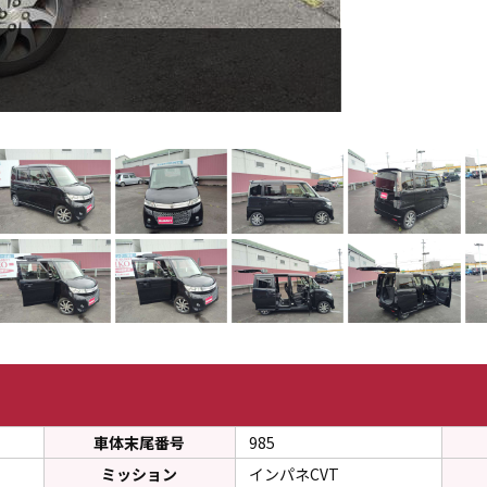
ラビット焼津
ラビット焼津インタ
車体末尾番号
985
ミッション
インパネCVT