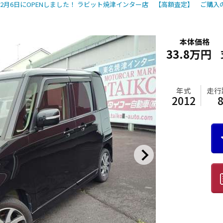
2月6日にOPENしました！ ラビット焼津インター店 【高額査定】 ご購
本体価格
33.8万円