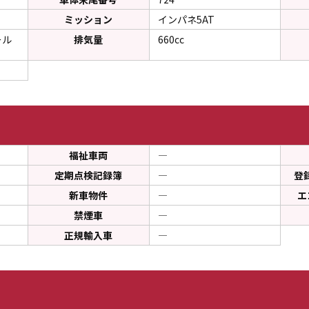
ミッション
インパネ5AT
ール
排気量
660cc
福祉車両
―
定期点検記録簿
―
登
新車物件
―
エ
禁煙車
―
正規輸入車
―