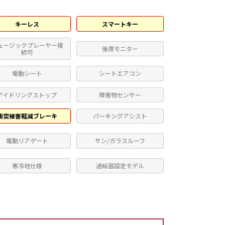
キーレス
スマートキー
ュージックプレーヤー接
後席モニター
続可
電動シート
シートエアコン
アイドリングストップ
障害物センサー
衝突被害軽減ブレーキ
パーキングアシスト
電動リアゲート
サン/ガラスルーフ
寒冷地仕様
過給器設定モデル