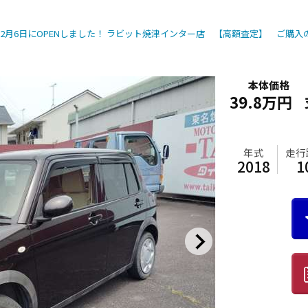
2月6日にOPENしました！ ラビット焼津インター店 【高額査定】 ご購
本体価格
39.8万円