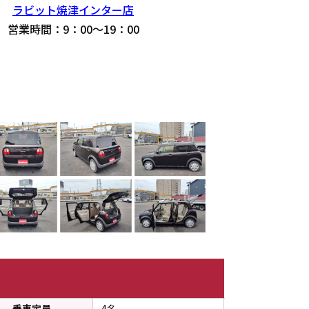
ラビット焼津インター店
営業時間：9：00～19：00
インター店（静岡県）
ー店 フリーダイヤル００７８－６００２－１９７８５８
乗車定員
4名