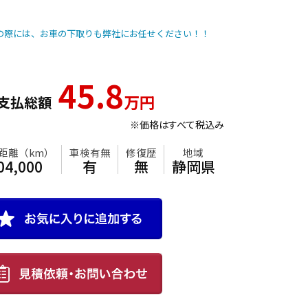
入の際には、お車の下取りも弊社にお任せください！！
45.8
万円
支払総額
※価格はすべて税込み
年式
走行距離（km）
車検有無
修復歴
地
2018
104,000
有
無
静