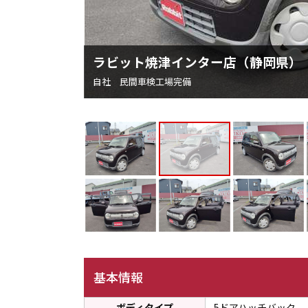
ラビット焼津インター店（静岡県）
自社 民間車検工場完備
基本情報
ボディタイプ
5ドアハッチバック