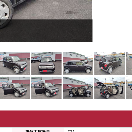
ラビット焼津
ラビット焼津インタ
車体末尾番号
724