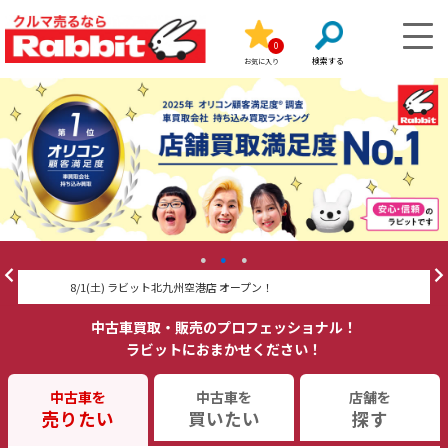
0
お気に入り
8/1(土) ラビット北九州空港店 オープン！
ラビカ
中古車買取・販売のプロフェッショナル！
ラビットにおまかせください！
中古車を
中古車を
店舗を
売りたい
買いたい
探す