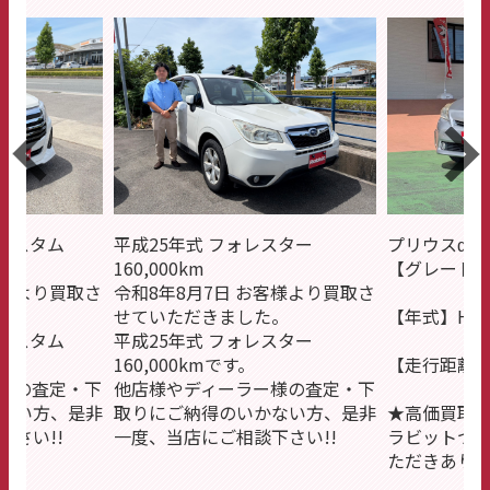
ーカスタム
平成25年式 フォレスター
プリウスα
160,000km
【グレード】
客様より買取さ
令和8年8月7日 お客様より買取さ
。
せていただきました。
【年式】H25
ーカスタム
平成25年式 フォレスター
160,000kmです。
【走行距離】1
様の査定・下
他店様やディーラー様の査定・下
ない方、是非
取りにご納得のいかない方、是非
★高価買取
さい!!
一度、当店にご相談下さい!!
ラビットつ
ただきあり