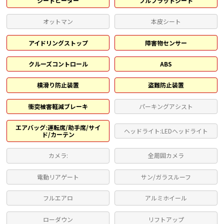
シートヒーター
フルフラットシート
オットマン
本皮シート
アイドリングストップ
障害物センサー
クルーズコントロール
ABS
横滑り防止装置
盗難防止装置
衝突被害軽減ブレーキ
パーキングアシスト
エアバッグ:運転席/助手席/サイ
ヘッドライト:LEDヘッドライト
ド/カーテン
カメラ:
全周囲カメラ
電動リアゲート
サン/ガラスルーフ
フルエアロ
アルミホイール
ローダウン
リフトアップ