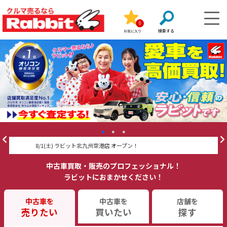
0
お気に入り
8/1(土) ラビット北九州空港店 オープン！
ラ
中古車買取・販売のプロフェッショナル！
ラビットにおまかせください！
中古車を
中古車を
店舗を
売りたい
買いたい
探す