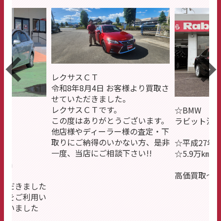
レクサスＣＴ
令和8年8月4日 お客様より買取さ
せていただきました。
レクサスＣＴです。
☆BMW 22
この度はありがとうございます。
ラビット江南南
他店様やディーラー様の査定・下
取りにご納得のいかない方、是非
☆平成27年
一度、当店にご相談下さい!!
☆5.9万㎞
00㎞
高価買取～～!
ただきました
店をご利用い
ざいました