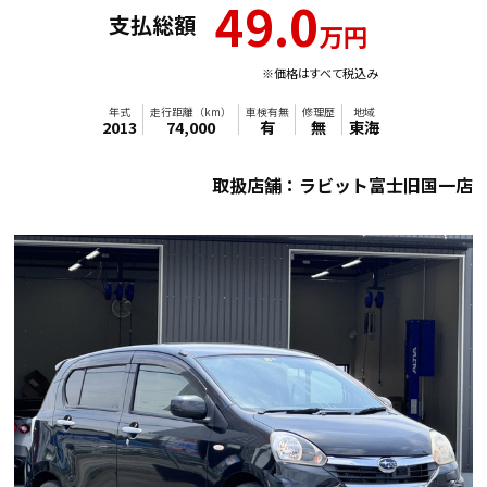
49.0
支払総額
万円
※価格はすべて税込み
年式
走行距離（km）
車検有無
修理歴
地域
取扱店舗：ラビット富士旧国一店
2013
74,000
有
無
東海