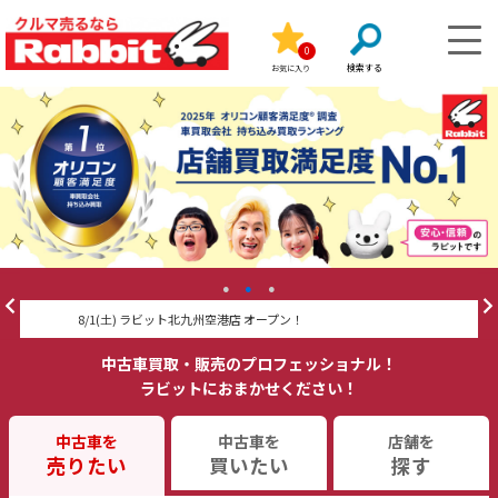
0
お気に入り
プン！
ラビカーLINEスタンプ好評販売中！
中古車買取・販売のプロフェッショナル！
ラビットにおまかせください！
中古車を
中古車を
店舗を
売りたい
買いたい
探す