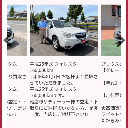
平成25年式 フォレスター
プリウスα
60,000km
【グレード】S
令和8年8月7日 お客様より買取さ
せていただきました。
【年式】H25/05
平成25年式 フォレスター
60,000kmです。
【走行距離】141,000㎞
他店様やディーラー様の査定・下
取りにご納得のいかない方、是非
★高価買取させていただきま
一度、当店にご相談下さい!!
ラビットつくば吉瀬店をご利
ただきありがとうございまし