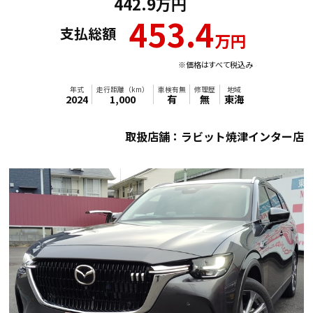
442.9万円
453.4
支払総額
万円
※価格はすべて税込み
取扱店舗：ラビット焼津インター店
年式
走行距離（km）
車検有無
修理歴
地域
2024
1,000
有
無
東海