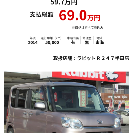
59.7万円
69.0
支払総額
万円
※価格はすべて税込み
取扱店舗：ラビットＲ２４７半田店
年式
走行距離（km）
車検有無
修理歴
地域
2014
59,000
有
無
東海