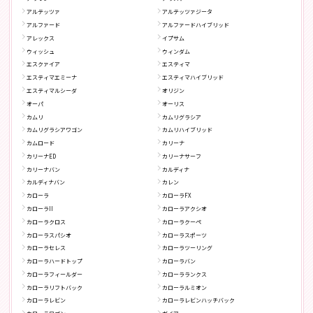
アルテッツァ
アルテッツァジータ
アルファード
アルファードハイブリッド
アレックス
イプサム
ウィッシュ
ウィンダム
エスクァイア
エスティマ
エスティマエミーナ
エスティマハイブリッド
エスティマルシーダ
オリジン
オーパ
オーリス
カムリ
カムリグラシア
カムリグラシアワゴン
カムリハイブリッド
カムロード
カリーナ
カリーナED
カリーナサーフ
カリーナバン
カルディナ
カルディナバン
カレン
カローラ
カローラFX
カローラII
カローラアクシオ
カローラクロス
カローラクーペ
カローラスパシオ
カローラスポーツ
カローラセレス
カローラツーリング
カローラハードトップ
カローラバン
カローラフィールダー
カローラランクス
カローラリフトバック
カローラルミオン
カローラレビン
カローラレビンハッチバック