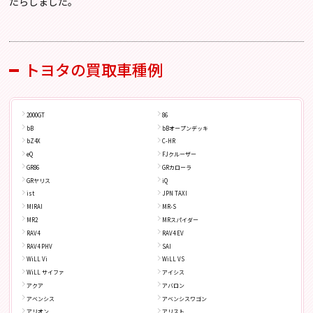
たらしました。
トヨタの買取車種例
2000GT
86
bB
bBオープンデッキ
bZ4X
C-HR
eQ
FJクルーザー
GR86
GRカローラ
GRヤリス
iQ
ist
JPN TAXI
MIRAI
MR-S
MR2
MRスパイダー
RAV4
RAV4 EV
RAV4 PHV
SAI
WiLL Vi
WiLL VS
WiLL サイファ
アイシス
アクア
アバロン
アベンシス
アベンシスワゴン
アリオン
アリスト