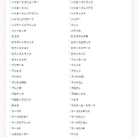
ハイエースコミューター
ハイエーストラック
ハイエースバン
ハイエースレジアス
ハイエースレジアスバン
ハイラックス
ハイラックスサーフ
ハリアー
ハリアーハイブリッド
パッソ
パッソセッテ
パブリカ
ビスタ
ビスタアルデオ
ビスタハッチバック
ピクシスエポック
ピクシスジョイ
ピクシススペース
ピクシストラック
ピクシスバン
ピクシスメガ
ファンカーゴ
ブリザード
ブレイド
ブレビス
プラッツ
プリウス
プリウスEX
プリウスPHV
プリウスα
プレミオ
プログレ
プロナード
プロボックス
プロボックスバン
ベルタ
ポルテ
マスターエースサーフ
マークII
マークIIクオリス
マークIIセダン
マークIIバン
マークIIブリット
マークIIワゴン
マークX
マークXジオ
メガクルーザー
ヤリス