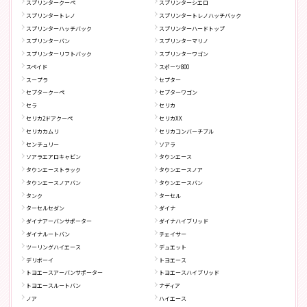
スプリンタークーペ
スプリンターシエロ
スプリンタートレノ
スプリンタートレノハッチバック
スプリンターハッチバック
スプリンターハードトップ
スプリンターバン
スプリンターマリノ
スプリンターリフトバック
スプリンターワゴン
スペイド
スポーツ800
スープラ
セプター
セプタークーペ
セプターワゴン
セラ
セリカ
セリカ2ドアクーペ
セリカXX
セリカカムリ
セリカコンバーチブル
センチュリー
ソアラ
ソアラエアロキャビン
タウンエース
タウンエーストラック
タウンエースノア
タウンエースノアバン
タウンエースバン
タンク
ターセル
ターセルセダン
ダイナ
ダイナアーバンサポーター
ダイナハイブリッド
ダイナルートバン
チェイサー
ツーリングハイエース
デュエット
デリボーイ
トヨエース
トヨエースアーバンサポーター
トヨエースハイブリッド
トヨエースルートバン
ナディア
ノア
ハイエース