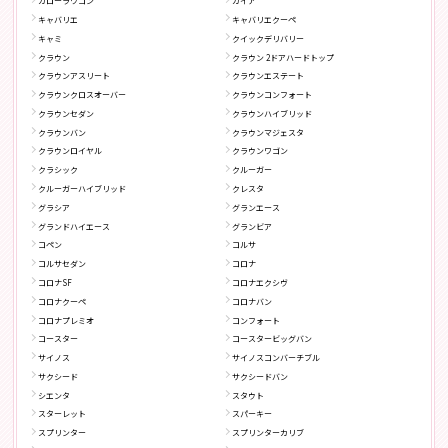
カローラワゴン
ガイア
キャバリエ
キャバリエクーペ
キャミ
クイックデリバリー
クラウン
クラウン 2ドアハードトップ
クラウンアスリート
クラウンエステート
クラウンクロスオーバー
クラウンコンフォート
クラウンセダン
クラウンハイブリッド
クラウンバン
クラウンマジェスタ
クラウンロイヤル
クラウンワゴン
クラシック
クルーガー
クルーガーハイブリッド
クレスタ
グラシア
グランエース
グランドハイエース
グランビア
コペン
コルサ
コルサセダン
コロナ
コロナSF
コロナエクシヴ
コロナクーペ
コロナバン
コロナプレミオ
コンフォート
コースター
コースタービッグバン
サイノス
サイノスコンバーチブル
サクシード
サクシードバン
シエンタ
スタウト
スターレット
スパーキー
スプリンター
スプリンターカリブ