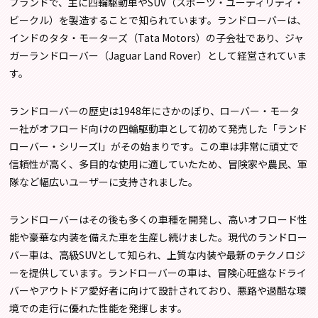
ブランドで、主に四輪駆動車やSUV（スポーツ・ユーティリティ・
ビークル）を製造することで知られています。ランドローバーは、
インドのタタ・モーターズ（Tata Motors）の子会社であり、ジャ
ガーランドローバー（Jaguar Land Rover）として経営されていま
す。
ランドローバーの歴史は1948年にさかのぼり、ローバー・モータ
ー社がオフロード向けの四輪駆動車として初めて発売した「ランド
ローバー・シリーズI」がその始まりです。この車は非常に頑丈で
信頼性が高く、多目的な使用に適していたため、冒険家や農民、軍
隊など幅広いユーザーに支持されました。
ランドローバーはその後も多くの車種を開発し、高いオフロード性
能や豪華な内装を備えた車を生産し続けました。現代のランドロー
バー車は、高級SUVとして知られ、上質な内装や最新のテクノロジ
ーを提供しています。ランドローバーの車は、冒険心旺盛なドライ
バーやアウトドア愛好者に向けて設計されており、悪路や過酷な環
境での走行に優れた性能を発揮します。