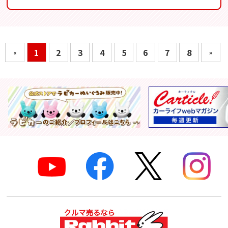
1
2
3
4
5
6
7
8
«
»