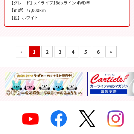
【グレード】xドライブ18d xライン 4WD年
【距離】77,000km
【色】ホワイト
1
2
3
4
5
6
«
»