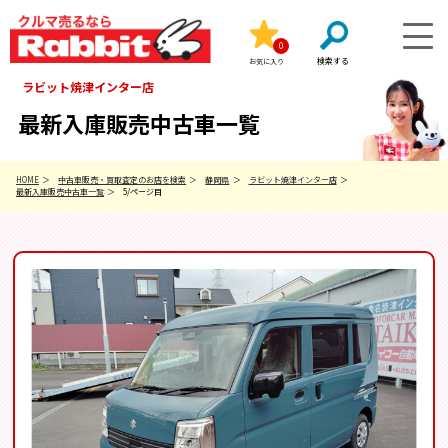
0
お気に入り
ラビット焼津インター店
最新入庫販売中古車一覧
HOME
中古車販売・買取査定のお店を検索
静岡県
ラビット焼津インター店
最新入庫販売中古車一覧
5/ページ目