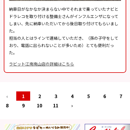
納車日がなかなか決まらない中でそれまで乗っていたナビと
ドラレコを取り付ける整備士さんがインフルエンザになって
しまい、先に納車いただいてから後日取り付けてもらいまし
た。
担当の人とはラインで連絡していただき、（孫の子守をして
おり、電話に出られないことが多いため）とても便利だっ
た。
ラビット江南南山店の詳細はこちら
‹
1
2
3
4
5
6
7
8
9
10
11
›