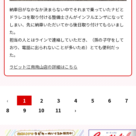
納車日がなかなか決まらない中でそれまで乗っていたナビと
ドラレコを取り付ける整備士さんがインフルエンザになって
しまい、先に納車いただいてから後日取り付けてもらいまし
た。
担当の人とはラインで連絡していただき、（孫の子守をして
おり、電話に出られないことが多いため）とても便利だっ
た。
ラビット江南南山店の詳細はこちら
‹
1
2
3
4
5
6
7
8
9
10
11
›