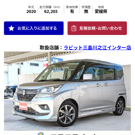
取扱店舗：
ラビット三島川之江インター店
年式
走行距離（km）
車検有無
修復歴
地域
2020
62,203
有
無
愛媛県