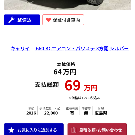
キャリイ
660 KCエアコン・パワステ 3方開 シルバー
本体価格
64
万円
69
支払総額
万円
※価格はすべて税込み
年式
走行距離（km）
車検有無
修復歴
地域
2026
866
有
無
岡山県