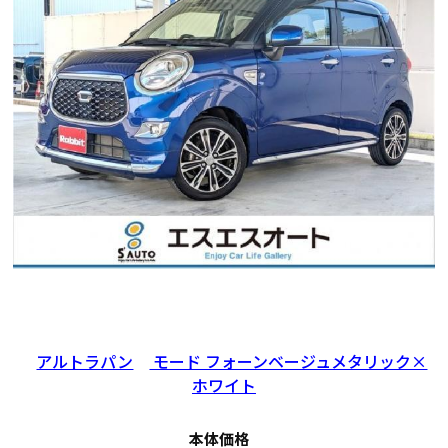
年式
走行距離（km）
車検有無
修復歴
地域
2018
107,043
有
無
愛媛県
アルトラパン
モード フォーンベージュメタリック×
ホワイト
本体価格