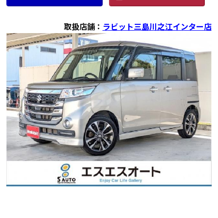
取扱店舗：
ラビット三島川之江インター店
年式
走行距離（km）
車検有無
修復歴
地域
2017
82,499
有
無
愛媛県