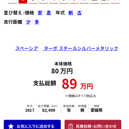
並び替え :
価格
安
高
年式
新
古
走行距離
少
多
スペーシア
ターボ スチールシルバーメタリック
本体価格
80
万円
89
支払総額
万円
※価格はすべて税込み