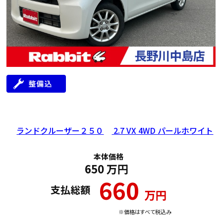
ランドクルーザー２５０
2.7 VX 4WD パールホワイト
本体価格
650
万円
660
支払総額
万円
※価格はすべて税込み
年式
走行距離（km）
車検有無
修復歴
地域
2014
13,000
有
無
長野県