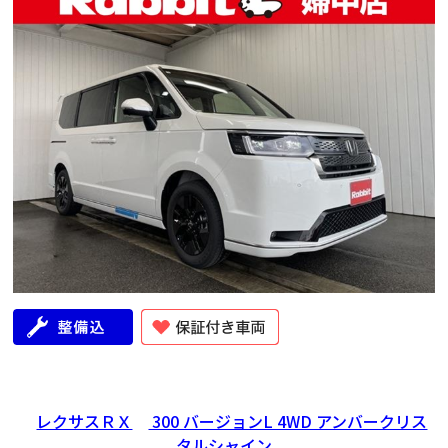
年式
走行距離（km）
車検有無
修復歴
地域
レクサスＲＸ
300 バージョンL 4WD アンバークリス
2026
5
有
無
富山県
タルシャイン