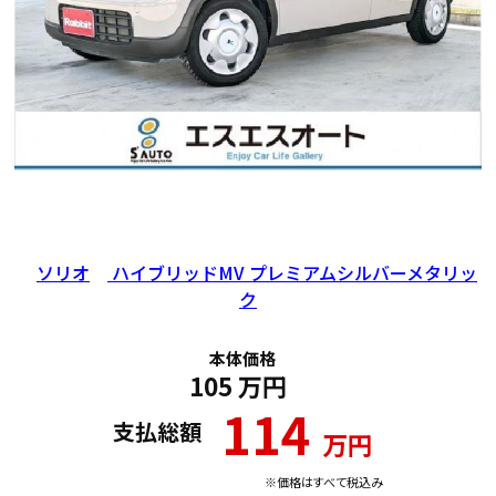
年式
走行距離（km）
車検有無
修復歴
地域
2021
57,089
有
無
愛媛県
ソリオ
ハイブリッドMV プレミアムシルバーメタリッ
ク
本体価格
105
万円
114
支払総額
万円
※価格はすべて税込み