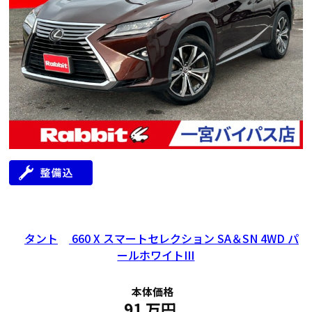
タント
660 X スマートセレクション SA＆SN 4WD パ
ールホワイトIII
本体価格
年式
走行距離（km）
車検有無
修復歴
地域
2018
65,000
有
無
愛知県
91
万円