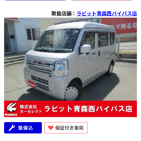
取扱店舗：
ラビット青森西バイパス店
年式
走行距離（km）
車検有無
修復歴
地域
2021
38,000
有
無
青森県