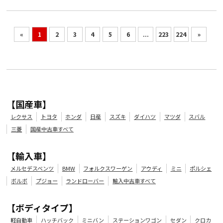
«
1
2
3
4
5
6
...
223
224
»
【国産車】
レクサス
トヨタ
ホンダ
日産
スズキ
ダイハツ
マツダ
スバル
三菱
国産中古車すべて
【輸入車】
メルセデスベンツ
BMW
フォルクスワーゲン
アウディ
ミニ
ポルシェ
ボルボ
プジョー
ランドローバー
輸入中古車すべて
年式
走行距離（km）
車検有無
修復歴
地域
2016
22,000
有
無
広島県
【ボディタイプ】
軽自動車
ハッチバック
ミニバン
ステーションワゴン
セダン
クロカ