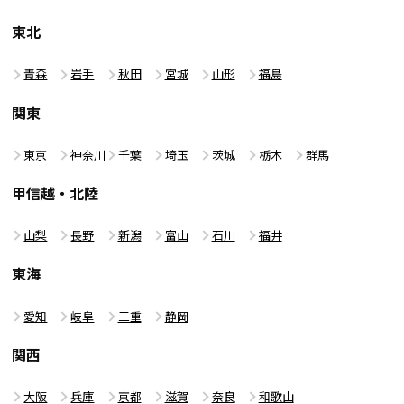
東北
青森
岩手
秋田
宮城
山形
福島
関東
東京
神奈川
千葉
埼玉
茨城
栃木
群馬
甲信越・北陸
山梨
長野
新潟
富山
石川
福井
東海
愛知
岐阜
三重
静岡
関西
大阪
兵庫
京都
滋賀
奈良
和歌山