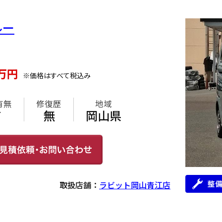
ルー
万円
※価格はすべて税込み
有無
修復歴
地域
有
無
岡山県
取扱店舗：
ラビット岡山青江店