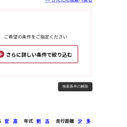
ご希望の条件をご指定ください
格
安
高
年式
新
古
走行距離
少
多