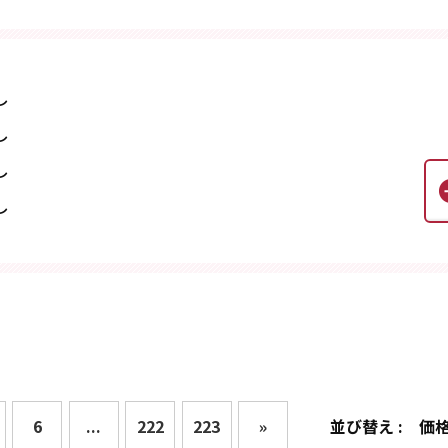
し
し
し
し
6
...
222
223
»
並び替え :
価