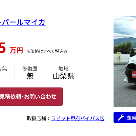
イトパールマイカ
75
万円
※価格はすべて税込み
有無
修復歴
地域
有
無
山梨県
取扱店舗：
ラビット甲府バイパス店