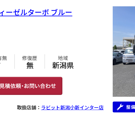
 ディーゼルターボ ブルー
円
有無
修復歴
地域
有
無
新潟県
取扱店舗：
ラビット新潟小新インター店