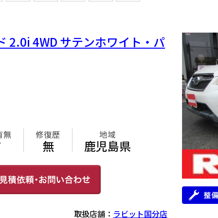
2.0i 4WD サテンホワイト・パ
円
有無
修復歴
地域
有
無
鹿児島県
取扱店舗：
ラビット国分店