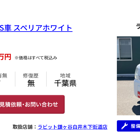
5AGS車 スペリアホワイト
万円
※価格はすべて税込み
有無
修復歴
地域
有
無
千葉県
取扱店舗：
ラビット鎌ヶ谷白井木下街道店